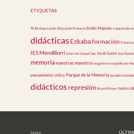
ETIQUETAS
Arte
Emilio Majuelo
depuración
Educación Primaria
espacios de m
didácticas
Ezkaba
formación
Francisc
IES Mendillorri
Jordi Guixé
Internet
Ismael Saz
José Ramó
memoria
maestras
maestros
magisterio republicano
Ma
Parque de la Memoria
pensamiento crítico
pasado incómod
didácticos
represión
u
teatro
Ricard Vinyes
ÚLTIM
texto