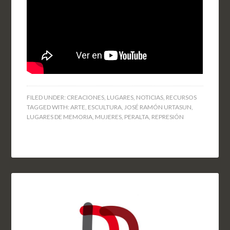
FILED UNDER:
CREACIONES
,
LUGARES
,
NOTICIAS
,
RECURSOS
TAGGED WITH:
ARTE
,
ESCULTURA
,
JOSÉ RAMÓN URTASUN
,
LUGARES DE MEMORIA
,
MUJERES
,
PERALTA
,
REPRESIÓN