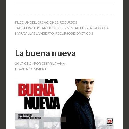
FILED UNDER:
CREACIONES
,
RECURSOS
TAGGED WITH:
CANCIONES
,
FERMIN BALENTZIA
,
LARRAGA
,
MARAVILLAS LAMBERTO
,
RECURSOS DIDÁCTICOS
La buena nueva
2017-01-24
POR
CÉSAR LAYANA
LEAVE A COMMENT