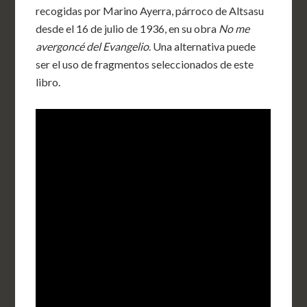
recogidas por Marino Ayerra, párroco de Altsasu
desde el 16 de julio de 1936, en su obra
No me
avergoncé del Evangelio
. Una alternativa puede
ser el uso de fragmentos seleccionados de este
libro.