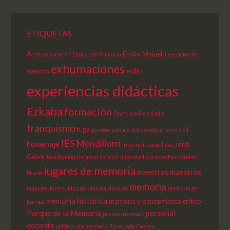
ETIQUETAS
Arte
Emilio Majuelo
depuración
Educación Primaria
espacios de
exhumaciones
exilio
memoria
experiencias didácticas
Ezkaba
formación
Francisco Ferrándiz
franquismo
fuga
gestión pública del pasado
guerra civil
IES Mendillorri
homenaje
Jordi
Internet
Ismael Saz
Guixé
José Ramón Urtasun
Lorena Jiménez
Lourenzo Fernández
lugares de memoria
maestras
maestros
Prieto
memoria
magisterio republicano
Marysa Navarro
memoria en
memoria histórica
memoria y pensamiento crítico
Europa
Parque de la Memoria
personal
pasado incómodo
docente
políticas de memoria
Raimundo Cuesta