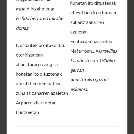
honetan ito dituztenak
aspaldiko aholkua:
abesti berriren batean
ez fida herraren mirabe
zuhaitz zaharren
denaz
azaletan
Erriberako izarretan
Norbaitek oroituko ditu
Nafarroan…
Maravillas
etorkizunean
Lamberto eta 1936ko
ahanzturaren zingira
gerran
honetan ito dituztenak
ahaztutako guztiei
abesti berriren batean
eskainia.
zuhaitz zaharren azaletan
Argaren zilar uretan
Iluntzeetan