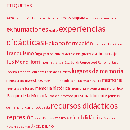
ETIQUETAS
Arte
Emilio Majuelo
depuración
Educación Primaria
espacios de memoria
experiencias
exhumaciones
exilio
didácticas
Ezkaba
formación
Francisco Ferrándiz
franquismo
homenaje
fuga
gestión pública del pasado
guerra civil
IES Mendillorri
Jordi Guixé
Internet
Ismael Saz
José Ramón Urtasun
lugares de memoria
Lorena Jiménez
Lourenzo Fernández Prieto
memoria
maestras
maestros
magisterio republicano
Marysa Navarro
memoria histórica
memoria y pensamiento crítico
memoria en Europa
Parque de la Memoria
personal docente
pasado incómodo
políticas
recursos didácticos
de memoria
Raimundo Cuesta
represión
unidad didáctica
teatro
Ricard Vinyes
Vicente
Navarro
víctimas
ÁNGEL DEL RÍO