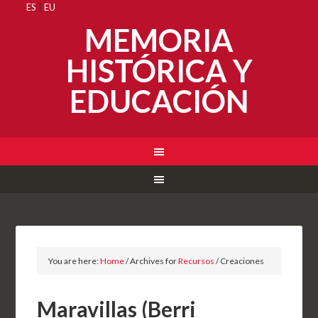
ES
|
EU
MEMORIA
HISTÓRICA Y
EDUCACIÓN
You are here:
Home
/
Archives for
Recursos
/
Creaciones
Maravillas (Berri