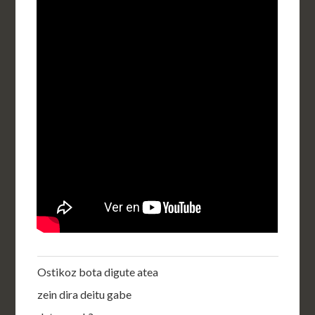
Ostikoz bota digute atea
zein dira deitu gabe