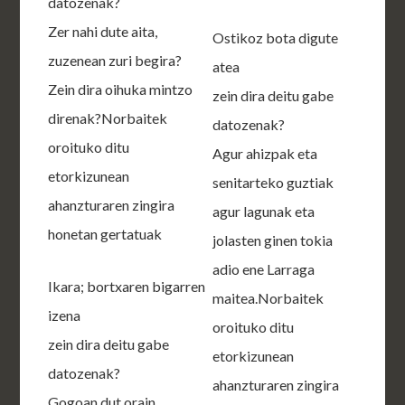
datozenak?
Zer nahi dute aita,
Ostikoz bota digute
zuzenean zuri begira?
atea
Zein dira oihuka mintzo
zein dira deitu gabe
direnak?Norbaitek
datozenak?
oroituko ditu
Agur ahizpak eta
etorkizunean
senitarteko guztiak
ahanzturaren zingira
agur lagunak eta
honetan gertatuak
jolasten ginen tokia
adio ene Larraga
Ikara; bortxaren bigarren
maitea.Norbaitek
izena
oroituko ditu
zein dira deitu gabe
etorkizunean
datozenak?
ahanzturaren zingira
Gogoan dut orain