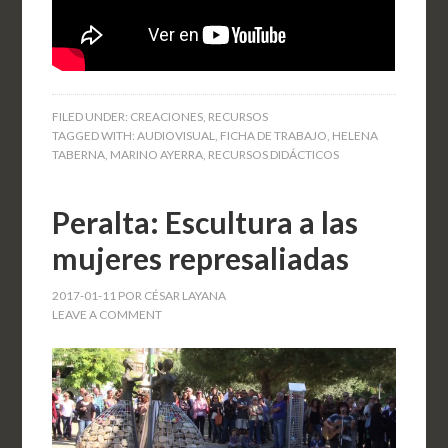
FILED UNDER:
CREACIONES
,
RECURSOS
TAGGED WITH:
AUDIOVISUAL
,
FICHA DE TRABAJO
,
HELENA
TABERNA
,
MARINO AYERRA
,
RECURSOS DIDÁCTICOS
Peralta: Escultura a las
mujeres represaliadas
2017-01-11
POR
CÉSAR LAYANA
LEAVE A COMMENT