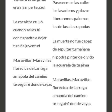
Pasearemos las calles
eran la muerte azul
los lavaderos y plazas
liberaremos palomas,
La escalera crujió
las de las alas rapadas
cuando salías tú
con tu padre a dejar
La muerte no fue capaz
tu niña juventud
de sepultar tu mañana
ni podrá pintar de olvido
Maravillas, Maravillas
la acuarela de tu alma
florecica de Larraga
amapola del camino
Maravillas, Maravillas
te seguiré donde vayas
florecica de Larraga
amapola del camino
te seguiré donde vayas