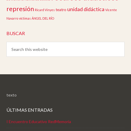
represión
unidad didáctica
teatro
Ricard Vinyes
Vicente
Navarro
víctimas
ÁNGEL DEL RÍO
BUSCAR
texto
ÚLTIMAS ENTRADAS
I Encuentro Educativo RedMemoria