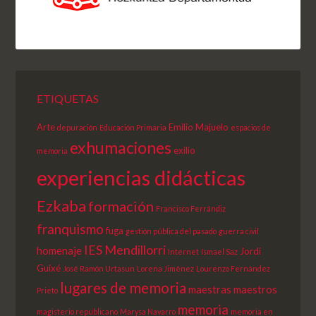
ETIQUETAS
Arte
Emilio Majuelo
depuración
Educación Primaria
espacios de
exhumaciones
exilio
memoria
experiencias didácticas
Ezkaba
formación
Francisco Ferrándiz
franquismo
fuga
gestión pública del pasado
guerra civil
IES Mendillorri
homenaje
Jordi
Internet
Ismael Saz
Guixé
José Ramón Urtasun
Lorena Jiménez
Lourenzo Fernández
lugares de memoria
maestras
maestros
Prieto
memoria
magisterio republicano
Marysa Navarro
memoria en