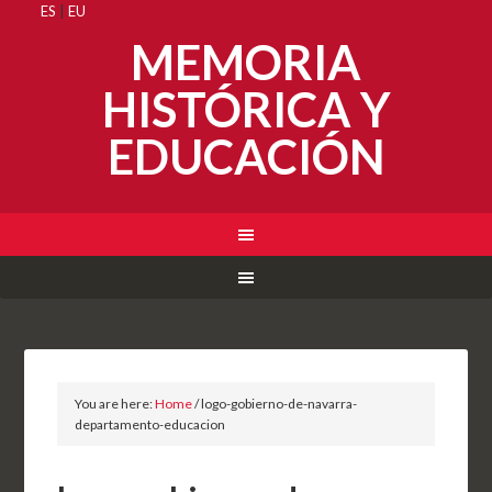
ES
|
EU
MEMORIA
HISTÓRICA Y
EDUCACIÓN
You are here:
Home
/
logo-gobierno-de-navarra-
departamento-educacion