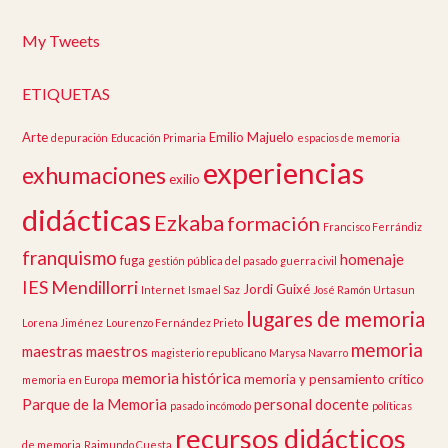
My Tweets
ETIQUETAS
Arte
Emilio Majuelo
depuración
Educación Primaria
espacios de memoria
experiencias
exhumaciones
exilio
didácticas
Ezkaba
formación
Francisco Ferrándiz
franquismo
homenaje
fuga
gestión pública del pasado
guerra civil
IES Mendillorri
Jordi Guixé
Internet
Ismael Saz
José Ramón Urtasun
lugares de memoria
Lorena Jiménez
Lourenzo Fernández Prieto
memoria
maestras
maestros
magisterio republicano
Marysa Navarro
memoria histórica
memoria y pensamiento crítico
memoria en Europa
Parque de la Memoria
personal docente
pasado incómodo
políticas
recursos didácticos
de memoria
Raimundo Cuesta