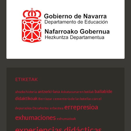
ETIKETAK
baliabide
antzerki-lana
ahozko historia
Askatasunaren botilak
didaktikoak
Berriozar
cementerio de las botellas
cárcel
errepresioa
depurazioa
Desafectos
erbestea
exhumaciones
exhumazioak
experiencias didácticas