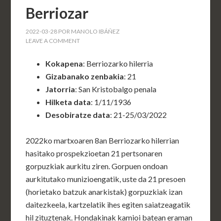
Berriozar
2022-03-28
POR
MANOLO IBÁÑEZ
LEAVE A COMMENT
Kokapena
: Berriozarko hilerria
Gizabanako zenbakia
: 21
Jatorria
: San Kristobalgo penala
Hilketa data
: 1/11/1936
Desobiratze data
: 21-25/03/2022
2022ko martxoaren 8an Berriozarko hilerrian
hasitako prospekzioetan 21 pertsonaren
gorpuzkiak aurkitu ziren. Gorpuen ondoan
aurkitutako munizioengatik, uste da 21 presoen
(horietako batzuk anarkistak) gorpuzkiak izan
daitezkeela, kartzelatik ihes egiten saiatzeagatik
hil zituztenak. Hondakinak kamioi batean eraman