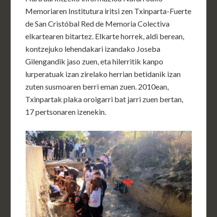
Memoriaren Institutura iritsi zen Txinparta-Fuerte
de San Cristóbal Red de Memoria Colectiva
elkartearen bitartez. Elkarte horrek, aldi berean,
kontzejuko lehendakari izandako Joseba
Gilengandik jaso zuen, eta hilerritik kanpo
lurperatuak izan zirelako herrian betidanik izan
zuten susmoaren berri eman zuen. 2010ean,
Txinpartak plaka oroigarri bat jarri zuen bertan,
17 pertsonaren izenekin.