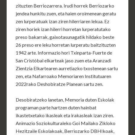
zituzten Berriozarrera. Irudi horrek Berriozarko
jendea hunkitu zuen, eta haien oroimenean geratu
zen lurperatuak izan ziren hilerriaren lekua. Ez
ziren horiek izan hilerri horretan lurperatutako
preso bakarrak, gaixotasunagatik hildako beste
26 preso ere leku horretan lurperatu baitzituzten
1942 arte. Informazio hori Txinparta-Fuerte de
San Cristóbal elkarteak jaso zuen eta Aranzadi
Zientzia Elkartearen aurretiazko txostenean sartu
zen, eta Nafarroako Memoriaren Institutuaren
2022rako Deshobiratze Planean sartu zen.
Desobiratzeko lanetan, Memoria duten Eskolak
programan parte hartzen duten hainbat
ikastetxetako ikasleak eta irakasleak izan ziren.
Animazio Soziokulturaleko Goi Mailako Zikloko
Hezitzaile Eskolakoak, Berriozarko DBHIkoak,