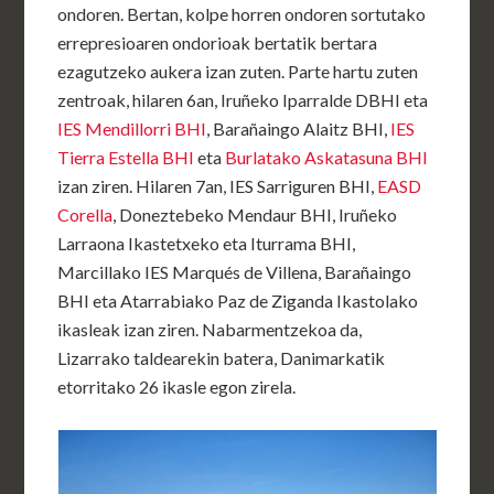
ondoren. Bertan, kolpe horren ondoren sortutako
errepresioaren ondorioak bertatik bertara
ezagutzeko aukera izan zuten. Parte hartu zuten
zentroak, hilaren 6an, Iruñeko Iparralde DBHI eta
IES Mendillorri BHI
, Barañaingo Alaitz BHI,
IES
Tierra Estella BHI
eta
Burlatako Askatasuna BHI
izan ziren. Hilaren 7an, IES Sarriguren BHI,
EASD
Corella
, Doneztebeko Mendaur BHI, Iruñeko
Larraona Ikastetxeko eta Iturrama BHI,
Marcillako IES Marqués de Villena, Barañaingo
BHI eta Atarrabiako Paz de Ziganda Ikastolako
ikasleak izan ziren. Nabarmentzekoa da,
Lizarrako taldearekin batera, Danimarkatik
etorritako 26 ikasle egon zirela.