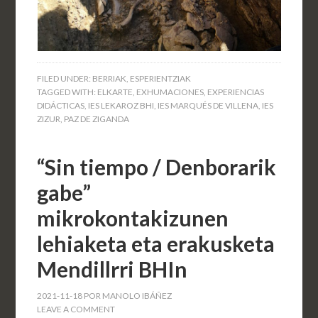
FILED UNDER:
BERRIAK
,
ESPERIENTZIAK
TAGGED WITH:
ELKARTE
,
EXHUMACIONES
,
EXPERIENCIAS
DIDÁCTICAS
,
IES LEKAROZ BHI
,
IES MARQUÉS DE VILLENA
,
IES
ZIZUR
,
PAZ DE ZIGANDA
“Sin tiempo / Denborarik
gabe”
mikrokontakizunen
lehiaketa eta erakusketa
Mendillrri BHIn
2021-11-18
POR
MANOLO IBÁÑEZ
LEAVE A COMMENT