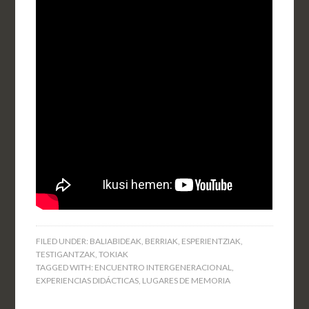
FILED UNDER:
BALIABIDEAK
,
BERRIAK
,
ESPERIENTZIAK
,
TESTIGANTZAK
,
TOKIAK
TAGGED WITH:
ENCUENTRO INTERGENERACIONAL
,
EXPERIENCIAS DIDÁCTICAS
,
LUGARES DE MEMORIA