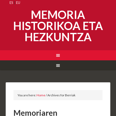
ES
|
EU
MEMORIA
HISTORIKOA ETA
HEZKUNTZA
You are here:
Home
/
Archives for Berriak
Memoriaren