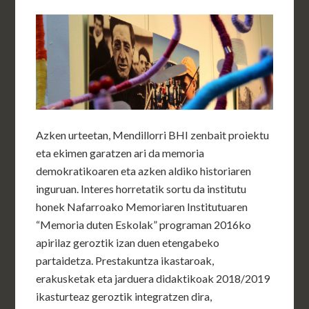
Azken urteetan, Mendillorri BHI zenbait proiektu
eta ekimen garatzen ari da memoria
demokratikoaren eta azken aldiko historiaren
inguruan. Interes horretatik sortu da institutu
honek Nafarroako Memoriaren Institutuaren
“Memoria duten Eskolak” programan 2016ko
apirilaz geroztik izan duen etengabeko
partaidetza. Prestakuntza ikastaroak,
erakusketak eta jarduera didaktikoak 2018/2019
ikasturteaz geroztik integratzen dira,