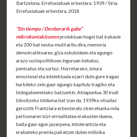
Bartzelona. Errefuxiatuak erbestera. 1939 / Siria.
Errefuxiatuak erbestera. 2018
“Sin tiempo / Denborarik gabe”
mikrokontakizunen
proiektuan hogei bat irakasle
eta 200 bat neska-mutil aritu dira, memoria
demokratikoaren, giza eskubideen eta egungo
arazo soziopolitikoen inguruan behatuz,
pentsatuz eta sortuz. Horretarako, lotura
emozional eta intelektuala ezarri dute gure iragan
hurbileko zein gaur egungo kapitulu tragiko eta
bidegabeenetako batzuekin. Abiapuntua 30 irudi
bikoitzeko bilduma bat izan da, 1939ko otsailaz
geroztik Frantziara erbesteratu ziren ehunka mila
pertsonaren bizi-errealitatea erakusten duena,
baita gaur egun jazarpena, intolerantzia eta
erabateko premia pairatzen duten milioika