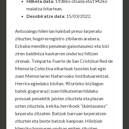
Hilketa data
:
1938ko otsaila eta1942ko
maiatza bitartean.
Desobiratze data
:
15/03/2022.
Antsoaingo hilerrian hainbat preso lurperatu
zituzten, hogei erregistro zibilaren arabera,
Ezkaba mendiko penalean gaixotasunez eta bizi
ziren baldintza kaskarren ondorioz hiltzen
zirenak. Txinparta-Fuerte de San Cristóbal Red de
Memoria Colectiva elkarteak txosten bat egin
zuen Memoriaren Nafarroako Institutuarentzat.
Herrira egindako bisitan, 90 urteko bizilagun
batek gogorarazi zuen hilkutxetan hildako
presoak penaletik jaisten zituztela eta plazan
uzten zituztela, irekita, herrikoek “duintasunez”
lurperatu zitzaten. Batzuk barruan lurperatzen
zituzten eta beste batzuk kanpoan. Hilobiak
hilerriko hormaren ondoan egiten zituzten,