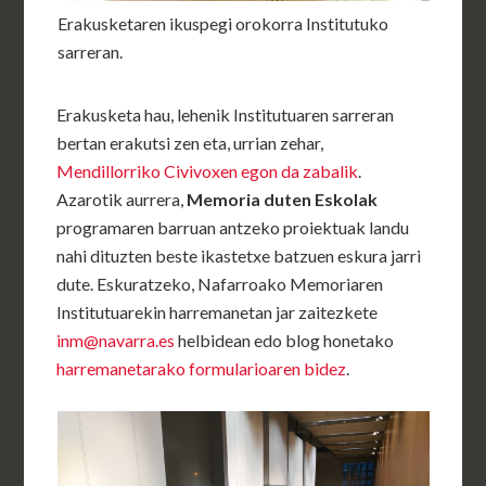
Erakusketaren ikuspegi orokorra Institutuko
sarreran.
Erakusketa hau, lehenik Institutuaren sarreran
bertan erakutsi zen eta, urrian zehar,
Mendillorriko Civivoxen egon da zabalik
.
Azarotik aurrera,
Memoria duten Eskolak
programaren barruan antzeko proiektuak landu
nahi dituzten beste ikastetxe batzuen eskura jarri
dute. Eskuratzeko, Nafarroako Memoriaren
Institutuarekin harremanetan jar zaitezkete
inm@navarra.es
helbidean edo blog honetako
harremanetarako formularioaren bidez
.