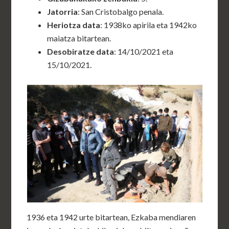
Jatorria
: San Cristobalgo penala.
Heriotza data
: 1938ko apirila eta 1942ko
maiatza bitartean.
Desobiratze data
: 14/10/2021 eta
15/10/2021.
1936 eta 1942 urte bitartean, Ezkaba mendiaren