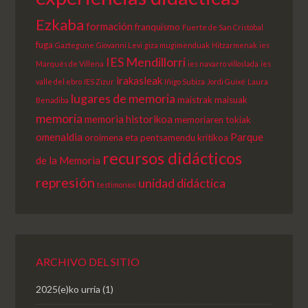
Ezkaba
formación
franquismo
Fuerte de San Cristóbal
fuga
Gaztegune
Giovanni Levi
giza mugimenduak
Hitzarmenak
ies
IES Mendillorri
Marqués de Villena
ies navarro villoslada
ies
irakasleak
valle del ebro
IES Zizur
Iñigo Subiza
Jordi Guixé
Laura
lugares de memoria
maistrak
maisuak
Benadiba
memoria
memoria historikoa
memoriaren tokiak
omenaldia
Parque
oroimena eta pentsamendu kritikoa
recursos didácticos
de la Memoria
represión
unidad didáctica
testimonios
ARCHIVO DEL SITIO
2025(e)ko urria
(1)