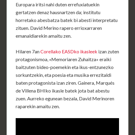
Europara iritsi nahi duten errefuxiatuekin
gertatzen denaz hausnartzen da; institutu
horretako abesbatza batek bi abesti interpretatu
zituen. David Merino rapero errioxarraren
emanaldiarekin amaitu zen.
Hilaren 7an
Corellako EASDko ikasleek
izan zuten
protagonismoa, «Memoriaren Zuhaitza» eraiki
baitzuten bideo-poemekin eta ikus-entzunezko
sorkuntzekin, eta poesia eta musika errezitaldi
baten protagonista izan ziren. Gainera, Marqués
de Villena BHIko ikasle batek jota bat abestu
zuen. Aurreko egunean bezala, David Merinoren
raparekin amaitu zen.