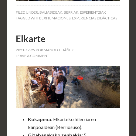
FILED UNDER:
BALIABIDEAK
,
BERRIAK
,
ESPERIENTZIAK
TAGGED WITH:
EXHUMACIONES
,
EXPERIENCIAS DIDÁCTICAS
Elkarte
2021-12-29
POR
MANOLO IBÁÑEZ
LEAVE A COMMENT
Kokapena
: Elkarteko hilerriaren
kanpoaldean (Berriosuso).
Gizabanakako zenbakia
: 5.