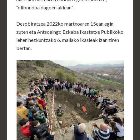
“olibondoa dagoen aldean”.
Desobiratzea 2022ko martxoaren 15ean egin
zuten eta Antsoaingo Ezkaba Ikastetxe Publikoko
lehen hezkuntzako 6. mailako ikasleak izan ziren
bertan.