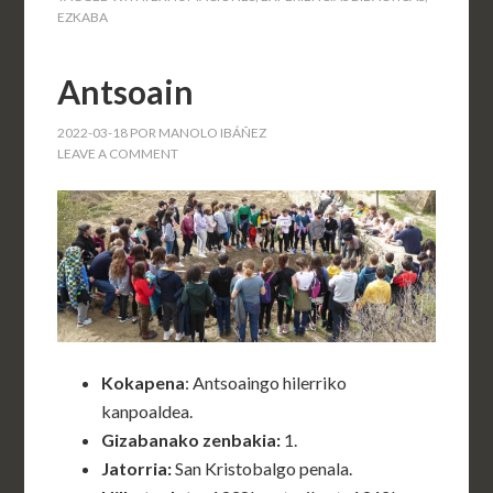
EZKABA
Antsoain
2022-03-18
POR
MANOLO IBÁÑEZ
LEAVE A COMMENT
Kokapena
: Antsoaingo hilerriko
kanpoaldea.
Gizabanako zenbakia
:
1.
Jatorria
:
San Kristobalgo penala.