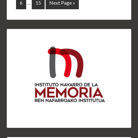
6
…
15
Next Page »