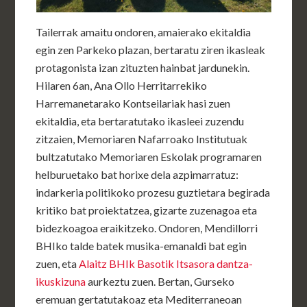
Tailerrak amaitu ondoren, amaierako ekitaldia
egin zen Parkeko plazan, bertaratu ziren ikasleak
protagonista izan zituzten hainbat jardunekin.
Hilaren 6an, Ana Ollo Herritarrekiko
Harremanetarako Kontseilariak hasi zuen
ekitaldia, eta bertaratutako ikasleei zuzendu
zitzaien, Memoriaren Nafarroako Institutuak
bultzatutako Memoriaren Eskolak programaren
helburuetako bat horixe dela azpimarratuz:
indarkeria politikoko prozesu guztietara begirada
kritiko bat proiektatzea, gizarte zuzenagoa eta
bidezkoagoa eraikitzeko. Ondoren, Mendillorri
BHIko talde batek musika-emanaldi bat egin
zuen, eta
Alaitz BHIk Basotik Itsasora dantza-
ikuskizuna
aurkeztu zuen. Bertan, Gurseko
eremuan gertatutakoaz eta Mediterraneoan