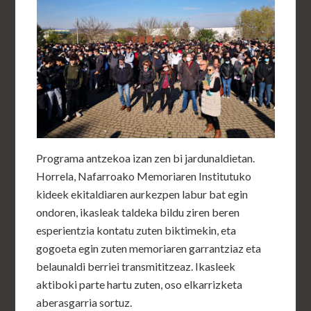
Programa antzekoa izan zen bi jardunaldietan.
Horrela, Nafarroako Memoriaren Institutuko
kideek ekitaldiaren aurkezpen labur bat egin
ondoren, ikasleak taldeka bildu ziren beren
esperientzia kontatu zuten biktimekin, eta
gogoeta egin zuten memoriaren garrantziaz eta
belaunaldi berriei transmititzeaz. Ikasleek
aktiboki parte hartu zuten, oso elkarrizketa
aberasgarria sortuz.