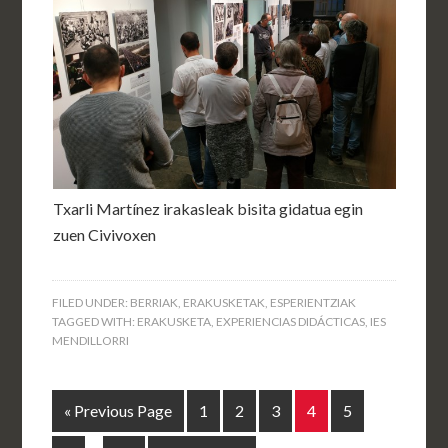
Txarli Martínez irakasleak bisita gidatua egin
zuen Civivoxen
FILED UNDER:
BERRIAK
,
ERAKUSKETAK
,
ESPERIENTZIAK
TAGGED WITH:
ERAKUSKETA
,
EXPERIENCIAS DIDÁCTICAS
,
IES
MENDILLORRI
« Previous Page
1
2
3
4
5