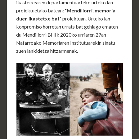
ikastetxearen departamentuarteko urteko lan
proiektuetako batean:
“Mendillorri, memoria
duen ikastetxe bat”
proiektuan. Urteko lan
konpromiso horretan urrats bat gehiago ematen
du Mendillorri BHIk 2020ko urriaren 27an
Nafarroako Memoriaren Institutuarekin sinatu
zuen lankidetza hitzarmenak.