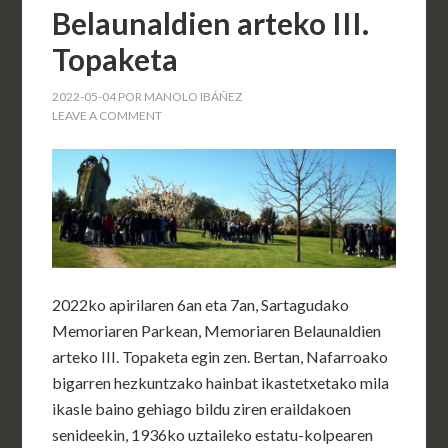
Belaunaldien arteko III.
Topaketa
2022-05-04
POR
MANOLO IBÁÑEZ
LEAVE A COMMENT
2022ko apirilaren 6an eta 7an, Sartagudako
Memoriaren Parkean, Memoriaren Belaunaldien
arteko III. Topaketa egin zen. Bertan, Nafarroako
bigarren hezkuntzako hainbat ikastetxetako mila
ikasle baino gehiago bildu ziren eraildakoen
senideekin, 1936ko uztaileko estatu-kolpearen