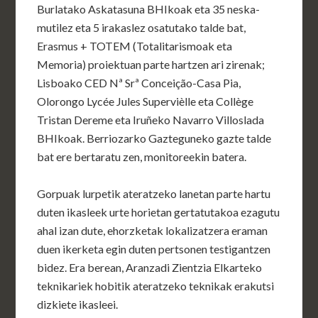
Burlatako Askatasuna BHIkoak eta 35 neska-
mutilez eta 5 irakaslez osatutako talde bat,
Erasmus + TOTEM (Totalitarismoak eta
Memoria) proiektuan parte hartzen ari zirenak;
Lisboako CED Nª Srª Conceição-Casa Pia,
Olorongo Lycée Jules Supervièlle eta Collège
Tristan Dereme eta Iruñeko Navarro Villoslada
BHIkoak. Berriozarko Gazteguneko gazte talde
bat ere bertaratu zen, monitoreekin batera.
Gorpuak lurpetik ateratzeko lanetan parte hartu
duten ikasleek urte horietan gertatutakoa ezagutu
ahal izan dute, ehorzketak lokalizatzera eraman
duen ikerketa egin duten pertsonen testigantzen
bidez. Era berean, Aranzadi Zientzia Elkarteko
teknikariek hobitik ateratzeko teknikak erakutsi
dizkiete ikasleei.