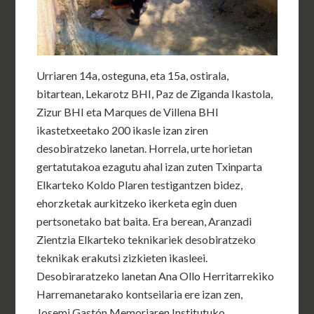
Urriaren 14a, osteguna, eta 15a, ostirala,
bitartean, Lekarotz BHI, Paz de Ziganda Ikastola,
Zizur BHI eta Marques de Villena BHI
ikastetxeetako 200 ikasle izan ziren
desobiratzeko lanetan. Horrela, urte horietan
gertatutakoa ezagutu ahal izan zuten Txinparta
Elkarteko Koldo Plaren testigantzen bidez,
ehorzketak aurkitzeko ikerketa egin duen
pertsonetako bat baita. Era berean, Aranzadi
Zientzia Elkarteko teknikariek desobiratzeko
teknikak erakutsi zizkieten ikasleei.
Desobiraratzeko lanetan Ana Ollo Herritarrekiko
Harremanetarako kontseilaria ere izan zen,
Josemi Gastón Memoriaren Institutuko