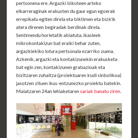
pertsonena ere. Argazki bikoteen arteko
elkarreraginak erakusten du gaur egun egoerak
errepikatu egiten direla eta biktimen eta bizirik
atera direnen begiradak berdinak direla.
Sentimendu horietatik abiatuta, ikasleek
mikrokontakizun bat eraiki behar zuten,
argazkiekiko lotura pertsonala ezarriko zuena.
Azkenik, argazki eta kontakizunekin erakusketa
bat egin zen, kontakizunen grabazioak eta
bizitzaren zuhaitza (proiektuaren irudi sinbolikoa)
jasotzen zituen ikus-entzunezko proiektu batekin.
Maiatzaren 24an lehiaketaren
sariak banatu ziren
.