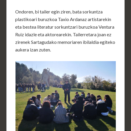
Ondoren, bi tailer egin ziren, bata sorkuntza
plastikoari buruzkoa Taxio Ardanaz artistarekin
eta bestea literatur sorkuntzari buruzkoa Ventura
Ruiz idazle eta aktorearekin. Tailerretara joan ez
zirenek Sartagudako memoriaren ibilaldia egiteko
aukera izan zuten.