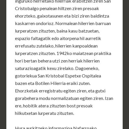
inguruko herrietako hilerriak erabiltzen ziren San
Cristobalgo penalean hiltzen ziren presoak
ehorzteko, gaixotasunen eta bizi ziren baldintza
kaskarren ondorioz. Normalean hilerrien barruan
lurperatzen zituzten, baina kasu batzuetan,
espazio faltagatik edo aitorpena hil aurretik
errefusatu zutelako, hilerrien kanpoaldean
lurperatzen zituzten. 1942ko maiatzean praktika
hori bertan behera utzi zen herriak hilerrien
saturazioagatik kexu zirelako. Dagoeneko,
gotorlekua San Kristobal Espetxe Ospitalea
bazen eta Botilen Hilerria eraiki zuten.
Ehorzketak erregistratu egiten ziren, eta gutxi
gorabehera modu normalizatuan egiten ziren. Izan
ere, hobitik atera zituzten bost presoak
hilkutxetan lurperatu zituzten.
Hura aurkitzeko informazioa Nafarroako