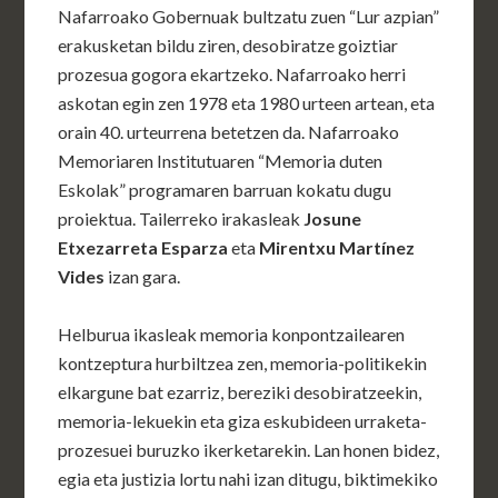
Nafarroako Gobernuak bultzatu zuen “Lur azpian”
erakusketan bildu ziren, desobiratze goiztiar
prozesua gogora ekartzeko. Nafarroako herri
askotan egin zen 1978 eta 1980 urteen artean, eta
orain 40. urteurrena betetzen da. Nafarroako
Memoriaren Institutuaren “Memoria duten
Eskolak” programaren barruan kokatu dugu
proiektua. Tailerreko irakasleak
Josune
Etxezarreta Esparza
eta
Mirentxu Martínez
Vides
izan gara.
Helburua ikasleak memoria konpontzailearen
kontzeptura hurbiltzea zen, memoria-politikekin
elkargune bat ezarriz, bereziki desobiratzeekin,
memoria-lekuekin eta giza eskubideen urraketa-
prozesuei buruzko ikerketarekin. Lan honen bidez,
egia eta justizia lortu nahi izan ditugu, biktimekiko