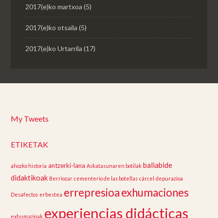
2017(e)ko martxoa
(5)
2017(e)ko otsaila
(5)
2017(e)ko Urtarrila
(17)
My Tweets
ETIKETAK
baliabide
antzerki-lana
ahozko historia
Askatasunaren botilak
didaktikoak
Berriozar
cementerio de las botellas
cárcel
depurazioa
errepresioa
exhumaciones
Desafectos
erbestea
experiencias didácticas
exhumazioak