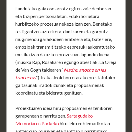
Landutako gaia oso arrotz egiten zaie denboran
eta bizipen pertsonaletan. Eduki horietara
hurbiltzeko prozesua nekeza izan zen. Benetako
testigantzen azterketa, dantzaren eta gorputz
mugimendu garaikideen erabilera eta, batez ere,
emozioak transmititzeko espresuki aukeratutako
musika izan da azken prozesuan lagundu duena
(musika Rap, Rosalíaren egungo abestiak, La Oreja
de Van Gogh taldearen “
Madre, anoche en las
trincheras
“). Irakasleok horretarako prestatutako
gaitasunak, iradokizunak eta proposamenak
koordinatu eta bideratu genituen.
Proiektuaren ideia hiru proposamen eszenikoren
garapenean oinarritu zen,
Sartagudako
Memoriaren Parkeko
hiru leku enblematikotan
antzerkian, musikan eta dantzan oinarritutako