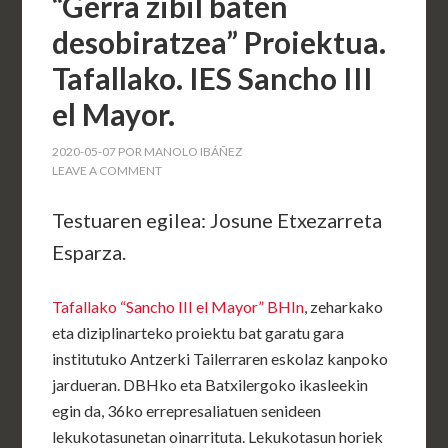
“Gerra zibil baten
desobiratzea” Proiektua.
Tafallako. IES Sancho III
el Mayor.
2020-05-07
POR
MANOLO IBÁÑEZ
LEAVE A COMMENT
Testuaren egilea: Josune Etxezarreta
Esparza.
Tafallako “Sancho III el Mayor” BHIn
, zeharkako
eta diziplinarteko proiektu bat garatu gara
institutuko Antzerki Tailerraren eskolaz kanpoko
jardueran. DBHko eta Batxilergoko ikasleekin
egin da, 36ko errepresaliatuen senideen
lekukotasunetan oinarrituta. Lekukotasun horiek