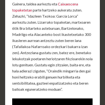
Gainera, taldea aurkeztu eta
Caixaescena
topaketetan
parte hartzeko aukeratu zuten.
Zehazki, “Idazleen Txokoa: García Lorca”
aurkeztu zuten. Lizarrako topaketan, martxoaren
6tik 8ra bitarteko asteburuan, Bartzelonako,
Madrilgo eta Alacanteko bost ikastetxetako 300
ikasleren aurrean antzeztu zuten beren lana
(Tafallakoa Nafarroako ordezkari bakarra izan
zen). Antzezlana gustatu zen, batez ere, benetako
lekukotzak poetaren heriotzaren fikzioarekin nola
lotu genituen. Gustatu egin zitzaien, baita ere, eta
hala adierazi ziguten, “Oraindik mingarria den gai
honi heltzeko erabili genuen hurbilketa eta
sentsibilitatea, gazteei enpatizatzeko eta beren
balioak eguneratzeko moduan”.