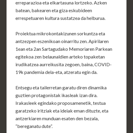
erreparazioa eta elkartasuna lortzeko. Azken
batean, bakearen eta giza eskubideen
errespetuaren kultura sustatzea da helburua.
Proiektua mikrokontakizunen sorkuntza eta
antzezpen eszenikoan oinarritu zen. Apirilaren
1ean eta 2an Sartagudako Memoriaren Parkean
egitekoa zen belaunaldien arteko topaketan
irudikatzea aurreikusita zegoen, baina, COVID-
19k pandemia dela-eta, atzeratu egin da.
Entsegu eta tailerretan garatu diren dinamika
guztien protagonistak ikasleak izan dira.
Irakasleek egindako proposamenetik, testua
garatzeko iritziak eta ideiak eman dituzte, eta
antzerkiaren munduan esaten den bezala,
“bereganatu dute”.