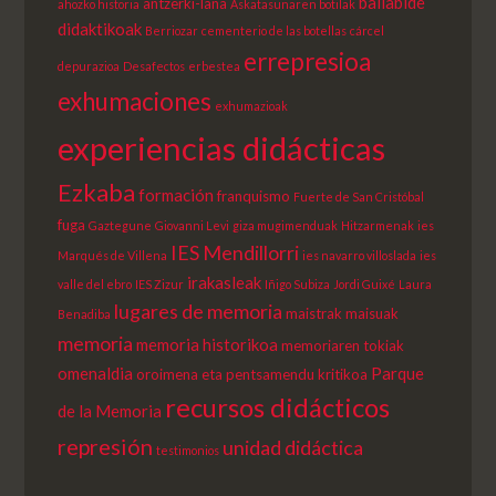
baliabide
antzerki-lana
ahozko historia
Askatasunaren botilak
didaktikoak
Berriozar
cementerio de las botellas
cárcel
errepresioa
depurazioa
Desafectos
erbestea
exhumaciones
exhumazioak
experiencias didácticas
Ezkaba
formación
franquismo
Fuerte de San Cristóbal
fuga
Gaztegune
Giovanni Levi
giza mugimenduak
Hitzarmenak
ies
IES Mendillorri
Marqués de Villena
ies navarro villoslada
ies
irakasleak
valle del ebro
IES Zizur
Iñigo Subiza
Jordi Guixé
Laura
lugares de memoria
maistrak
maisuak
Benadiba
memoria
memoria historikoa
memoriaren tokiak
omenaldia
Parque
oroimena eta pentsamendu kritikoa
recursos didácticos
de la Memoria
represión
unidad didáctica
testimonios