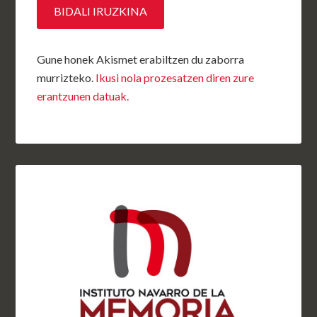
Gune honek Akismet erabiltzen du zaborra
murrizteko.
Ikusi nola prozesatzen diren zure
erantzunen datuak.