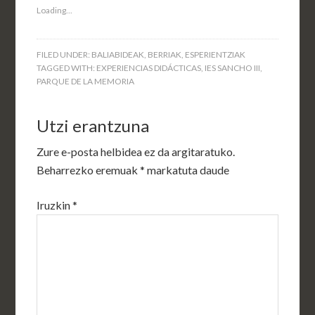
Loading...
FILED UNDER:
BALIABIDEAK
,
BERRIAK
,
ESPERIENTZIAK
TAGGED WITH:
EXPERIENCIAS DIDÁCTICAS
,
IES SANCHO III
,
PARQUE DE LA MEMORIA
Utzi erantzuna
Zure e-posta helbidea ez da argitaratuko.
Beharrezko eremuak
*
markatuta daude
Iruzkin
*