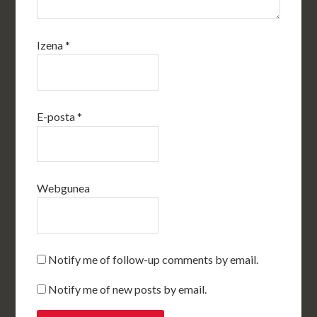
Izena
*
E-posta
*
Webgunea
Notify me of follow-up comments by email.
Notify me of new posts by email.