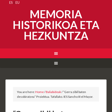
ES
|
EU
MEMORIA
HISTORIKOA ETA
HEZKUNTZA
You are here:
Home
/
Baliabideak
/
“Gerra zibil baten
desobiratzea” Proiektua. Tafallako. IES Sancho III el Mayor.