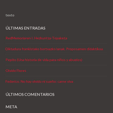
texto
ÚLTIMAS ENTRADAS
RedMemoriaren I. Hezkuntza-Topaketa
Diktadura frankistako bortxazko lanak. Proposamen didaktikoa
Pepito (Una historia de vida para niños y abuelos)
Olvido Flores
Federico. No hay olvido ni sueño: carne viva
ÚLTIMOS COMENTARIOS
META