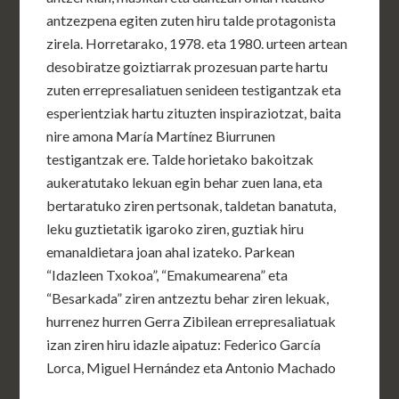
antzezpena egiten zuten hiru talde protagonista
zirela. Horretarako, 1978. eta 1980. urteen artean
desobiratze goiztiarrak prozesuan parte hartu
zuten errepresaliatuen senideen testigantzak eta
esperientziak hartu zituzten inspiraziotzat, baita
nire amona María Martínez Biurrunen
testigantzak ere. Talde horietako bakoitzak
aukeratutako lekuan egin behar zuen lana, eta
bertaratuko ziren pertsonak, taldetan banatuta,
leku guztietatik igaroko ziren, guztiak hiru
emanaldietara joan ahal izateko. Parkean
“Idazleen Txokoa”, “Emakumearena” eta
“Besarkada” ziren antzeztu behar ziren lekuak,
hurrenez hurren Gerra Zibilean errepresaliatuak
izan ziren hiru idazle aipatuz: Federico García
Lorca, Miguel Hernández eta Antonio Machado