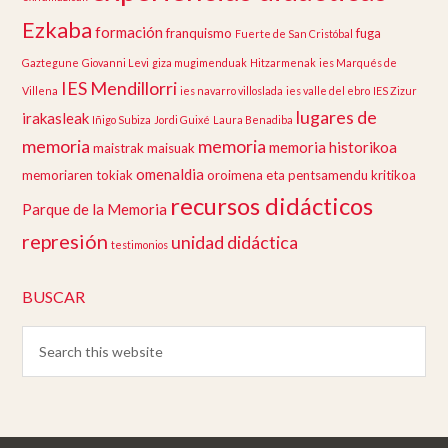
Ezkaba
formación
franquismo
fuga
Fuerte de San Cristóbal
Gaztegune
Giovanni Levi
giza mugimenduak
Hitzarmenak
ies Marqués de
IES Mendillorri
Villena
ies navarro villoslada
ies valle del ebro
IES Zizur
lugares de
irakasleak
Iñigo Subiza
Jordi Guixé
Laura Benadiba
memoria
memoria
memoria historikoa
maistrak
maisuak
omenaldia
memoriaren tokiak
oroimena eta pentsamendu kritikoa
recursos didácticos
Parque de la Memoria
represión
unidad didáctica
testimonios
BUSCAR