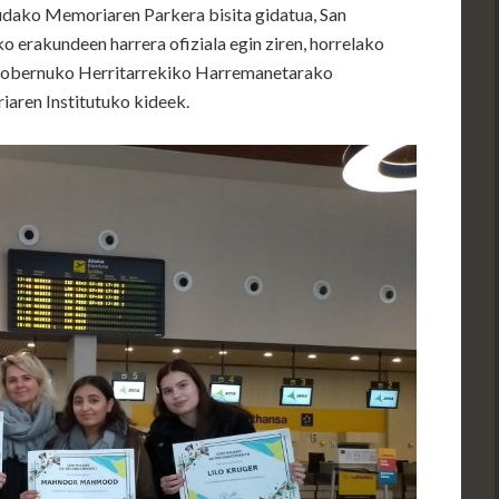
udako Memoriaren Parkera bisita gidatua, San
 erakundeen harrera ofiziala egin ziren, horrelako
Gobernuko Herritarrekiko Harremanetarako
aren Institutuko kideek.