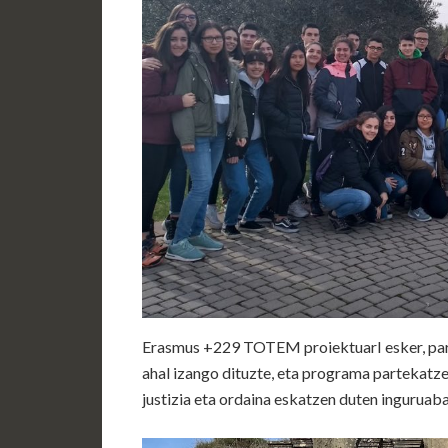
Erasmus +229 TOTEM proiektuarI esker, part
ahal izango dituzte, eta programa partekatzen
justizia eta ordaina eskatzen duten inguruaba