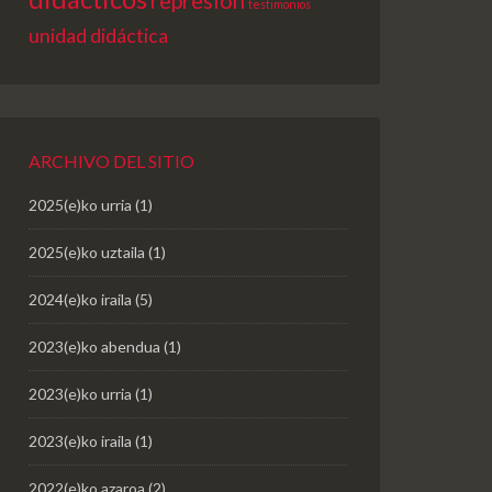
testimonios
unidad didáctica
ARCHIVO DEL SITIO
2025(e)ko urria
(1)
2025(e)ko uztaila
(1)
2024(e)ko iraila
(5)
2023(e)ko abendua
(1)
2023(e)ko urria
(1)
2023(e)ko iraila
(1)
2022(e)ko azaroa
(2)