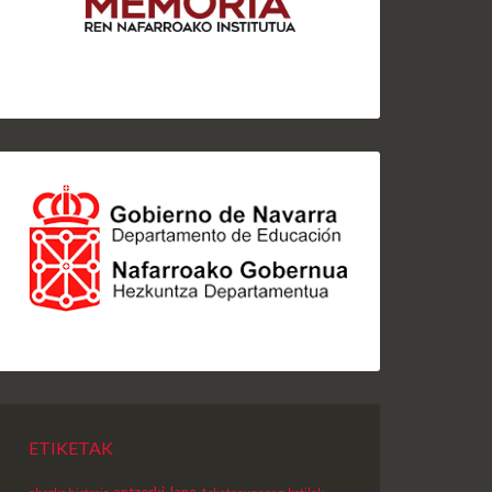
ETIKETAK
antzerki-lana