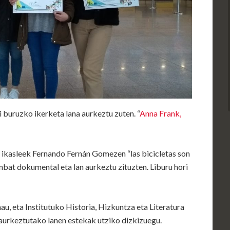
 buruzko ikerketa lana aurkeztu zuten. “
Anna Frank,
 ikasleek Fernando Fernán Gomezen “las bicicletas son
inbat dokumental eta lan aurkeztu zituzten. Liburu hori
au, eta Institutuko Historia, Hizkuntza eta Literatura
n, aurkeztutako lanen estekak utziko dizkizuegu.