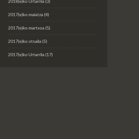
2018(e)ko Urtarrila
(3)
2017(e)ko maiatza
(4)
2017(e)ko martxoa
(5)
2017(e)ko otsaila
(5)
2017(e)ko Urtarrila
(17)