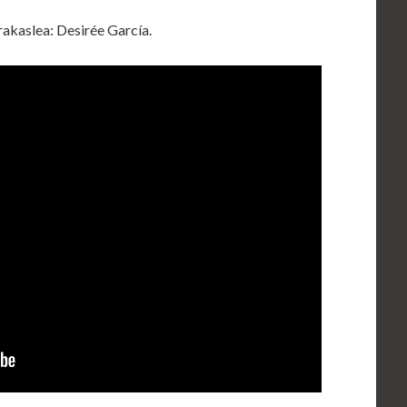
irakaslea: Desirée García.