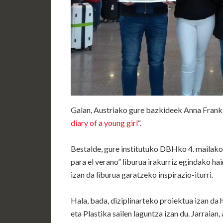
Galan, Austriako gure bazkideek Anna Franki
diary of a young girl
“.
Bestalde, gure institutuko DBHko 4. mailako
para el verano” liburua irakurriz egindako ha
izan da liburua garatzeko inspirazio-iturri.
Hala, bada, diziplinarteko proiektua izan da h
eta Plastika sailen laguntza izan du. Jarraia