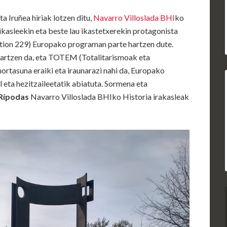
a Iruñea hiriak lotzen ditu,
Navarro Villoslada BHI
ko
kasleekin eta beste lau ikastetxerekin protagonista
ction 229) Europako programan parte hartzen dute.
artzen da, eta TOTEM (Totalitarismoak eta
ortasuna eraiki eta iraunarazi nahi da, Europako
 eta hezitzaileetatik abiatuta. Sormena eta
Rípodas
Navarro Villoslada BHIko Historia irakasleak