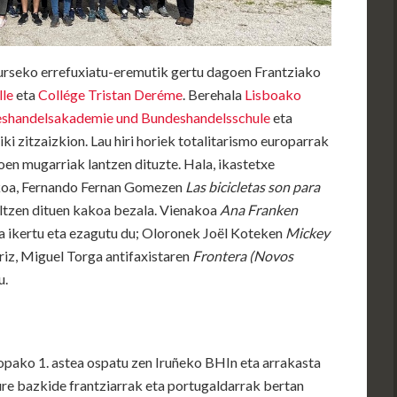
Gurseko errefuxiatu-eremutik gertu dagoen Frantziako
lle
eta
Collége Tristan Deréme
. Berehala
Lisboako
shandelsakademie und Bundeshandelsschule
eta
ki zitzaizkion. Lau hiri horiek totalitarismo europarrak
oen mugarriak lantzen dituzte. Hala, ikastetxe
ekoa, Fernando Fernan Gomezen
Las bicicletas son para
altzen dituen kakoa bezala. Vienakoa
Ana Franken
oa ikertu eta ezagutu du; Oloronek Joël Koteken
Mickey
riz, Miguel Torga antifaxistaren
Frontera (Novos
u.
opako 1. astea ospatu zen Iruñeko BHIn eta arrakasta
ure bazkide frantziarrak eta portugaldarrak bertan