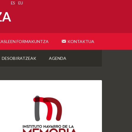
ES
|
EU
ZA
KASLEEN FORMAKUNTZA
KONTAKTUA
DESOBIRATZEAK
AGENDA