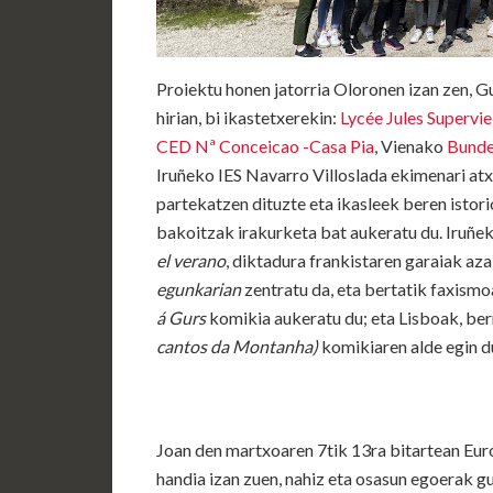
Proiektu honen jatorria Oloronen izan zen, 
hirian, bi ikastetxerekin:
Lycée Jules Supervie
CED Nª Conceicao -Casa Pia
, Vienako
Bunde
Iruñeko IES Navarro Villoslada ekimenari atxi
partekatzen dituzte eta ikasleek beren istori
bakoitzak irakurketa bat aukeratu du. Iruñ
el verano
, diktadura frankistaren garaiak az
egunkarian
zentratu da, eta bertatik faxism
á Gurs
komikia aukeratu du; eta Lisboak, ber
cantos da Montanha)
komikiaren alde egin d
Joan den martxoaren 7tik 13ra bitartean Eur
handia izan zuen, nahiz eta osasun egoerak g