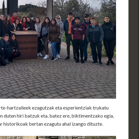
e-hartzaileek ezagutzak eta esperientziak trukatu
 duten hiri batzuk eta, batez ere, biktimentzako egia,
r historikoak bertan ezagutu ahal izango dituzte.