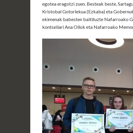
egotea eragotzi zuen. Besteak beste, Sartag
Kristobal Gotorlekua (Ezkaba) eta Gobernuko
ekimenak babesten baitituzte Nafarroako 
kontseilari Ana Ollok eta Nafarroako Memori