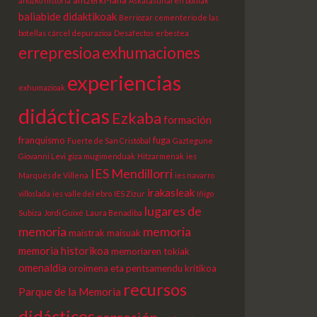
ahozko historia
Askatasunaren botilak
baliabide didaktikoak
Berriozar
cementerio de las
botellas
cárcel
depurazioa
Desafectos
erbestea
errepresioa
exhumaciones
experiencias
exhumazioak
didácticas
Ezkaba
formación
franquismo
fuga
Fuerte de San Cristóbal
Gaztegune
Giovanni Levi
giza mugimenduak
Hitzarmenak
ies
IES Mendillorri
Marqués de Villena
ies navarro
irakasleak
villoslada
ies valle del ebro
IES Zizur
Iñigo
lugares de
Subiza
Jordi Guixé
Laura Benadiba
memoria
memoria
maistrak
maisuak
memoria historikoa
memoriaren tokiak
omenaldia
oroimena eta pentsamendu kritikoa
recursos
Parque de la Memoria
didácticos
represión