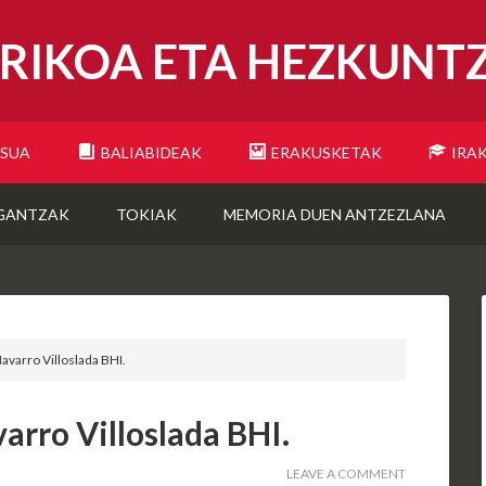
RIKOA ETA HEZKUNT
ESUA
BALIABIDEAK
ERAKUSKETAK
IRA
GANTZAK
TOKIAK
MEMORIA DUEN ANTZEZLANA
varro Villoslada BHI.
rro Villoslada BHI.
LEAVE A COMMENT