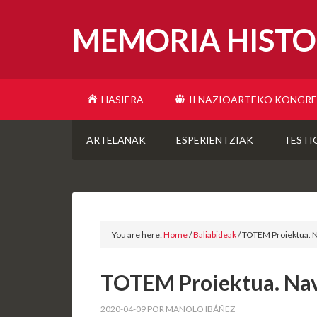
MEMORIA HISTO
HASIERA
II NAZIOARTEKO KONGR
ARTELANAK
ESPERIENTZIAK
TESTI
You are here:
Home
/
Baliabideak
/
TOTEM Proiektua. Na
TOTEM Proiektua. Nava
2020-04-09
POR
MANOLO IBÁÑEZ