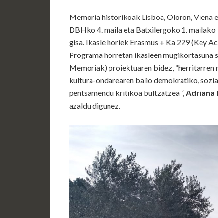
Memoria historikoak Lisboa, Oloron, Viena et
DBHko 4. maila eta Batxilergoko 1. mailako i
gisa. Ikasle horiek Erasmus + Ka 229 (Key A
Programa horretan ikasleen mugikortasuna s
Memoriak) proiektuaren bidez, “herritarren n
kultura-ondarearen balio demokratiko, sozial
pentsamendu kritikoa bultzatzea “,
Adriana 
azaldu digunez.