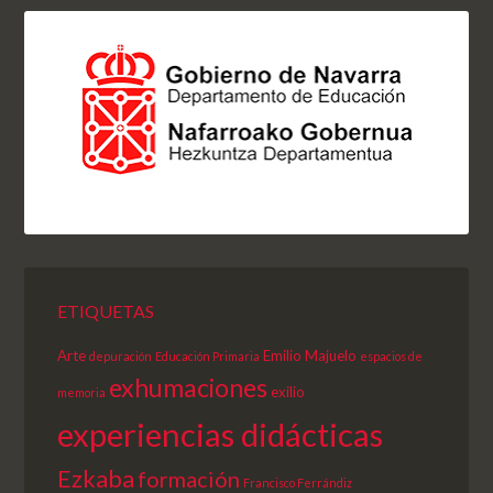
ETIQUETAS
Arte
Emilio Majuelo
depuración
Educación Primaria
espacios de
exhumaciones
exilio
memoria
experiencias didácticas
Ezkaba
formación
Francisco Ferrándiz