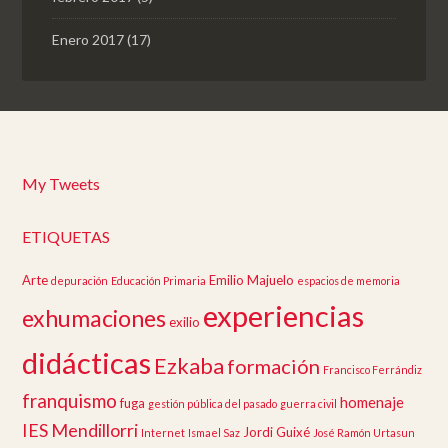
Enero 2017
(17)
My Tweets
ETIQUETAS
Arte
Emilio Majuelo
depuración
Educación Primaria
espacios de memoria
experiencias
exhumaciones
exilio
didácticas
Ezkaba
formación
Francisco Ferrándiz
franquismo
homenaje
fuga
gestión pública del pasado
guerra civil
IES Mendillorri
Jordi Guixé
Internet
Ismael Saz
José Ramón Urtasun