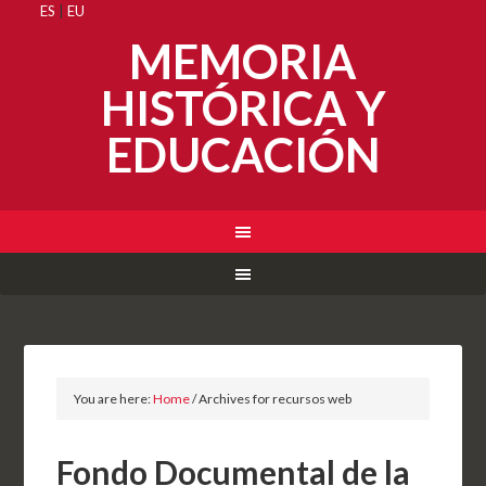
ES
|
EU
MEMORIA
HISTÓRICA Y
EDUCACIÓN
You are here:
Home
/
Archives for recursos web
Fondo Documental de la