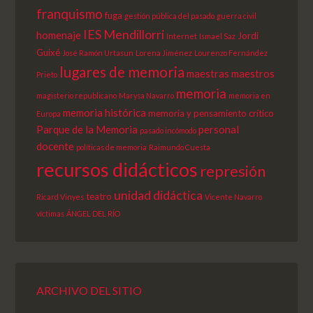
franquismo
fuga
gestión pública del pasado
guerra civil
IES Mendillorri
homenaje
Jordi
Internet
Ismael Saz
Guixé
José Ramón Urtasun
Lorena Jiménez
Lourenzo Fernández
lugares de memoria
maestras
maestros
Prieto
memoria
magisterio republicano
Marysa Navarro
memoria en
memoria histórica
memoria y pensamiento crítico
Europa
Parque de la Memoria
personal
pasado incómodo
docente
políticas de memoria
Raimundo Cuesta
recursos didácticos
represión
unidad didáctica
teatro
Ricard Vinyes
Vicente Navarro
víctimas
ÁNGEL DEL RÍO
ARCHIVO DEL SITIO