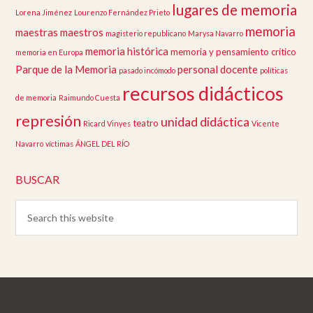
lugares de memoria
Lorena Jiménez
Lourenzo Fernández Prieto
memoria
maestras
maestros
magisterio republicano
Marysa Navarro
memoria histórica
memoria y pensamiento crítico
memoria en Europa
Parque de la Memoria
personal docente
pasado incómodo
políticas
recursos didácticos
de memoria
Raimundo Cuesta
represión
unidad didáctica
teatro
Ricard Vinyes
Vicente
Navarro
víctimas
ÁNGEL DEL RÍO
BUSCAR