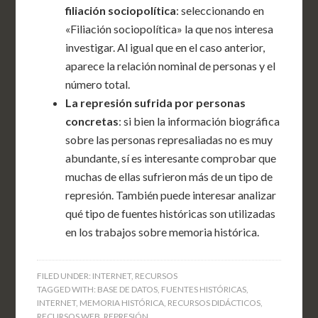
filiación sociopolítica
: seleccionando en
«Filiación sociopolítica» la que nos interesa
investigar. Al igual que en el caso anterior,
aparece la relación nominal de personas y el
número total.
La represión sufrida por personas
concretas
: si bien la información biográfica
sobre las personas represaliadas no es muy
abundante, sí es interesante comprobar que
muchas de ellas sufrieron más de un tipo de
represión. También puede interesar analizar
qué tipo de fuentes históricas son utilizadas
en los trabajos sobre memoria histórica.
FILED UNDER:
INTERNET
,
RECURSOS
TAGGED WITH:
BASE DE DATOS
,
FUENTES HISTÓRICAS
,
INTERNET
,
MEMORIA HISTÓRICA
,
RECURSOS DIDÁCTICOS
,
RECURSOS WEB
,
REPRESIÓN