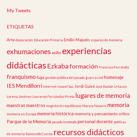
My Tweets
ETIQUETAS
Arte
Emilio Majuelo
depuración
Educación Primaria
espacios de memoria
experiencias
exhumaciones
exilio
didácticas
Ezkaba
formación
Francisco Ferrándiz
franquismo
homenaje
fuga
gestión pública del pasado
guerra civil
IES Mendillorri
Jordi Guixé
Internet
Ismael Saz
José Ramón Urtasun
lugares de memoria
Lorena Jiménez
Lourenzo Fernández Prieto
memoria
maestras
maestros
magisterio republicano
Marysa Navarro
memoria histórica
memoria y pensamiento crítico
memoria en Europa
Parque de la Memoria
personal docente
pasado incómodo
políticas
recursos didácticos
de memoria
Raimundo Cuesta