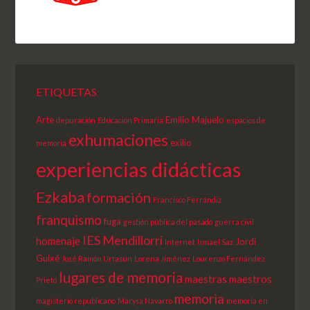
ETIQUETAS
Arte
Emilio Majuelo
depuración
Educación Primaria
espacios de
exhumaciones
exilio
memoria
experiencias didácticas
Ezkaba
formación
Francisco Ferrándiz
franquismo
fuga
gestión pública del pasado
guerra civil
IES Mendillorri
homenaje
Jordi
Internet
Ismael Saz
Guixé
José Ramón Urtasun
Lorena Jiménez
Lourenzo Fernández
lugares de memoria
maestras
maestros
Prieto
memoria
magisterio republicano
Marysa Navarro
memoria en