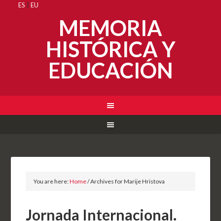
ES
|
EU
MEMORIA
HISTÓRICA Y
EDUCACIÓN
You are here:
Home
/
Archives for Marije Hristova
Jornada Internacional.