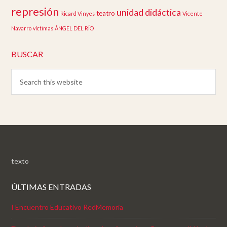
represión
unidad didáctica
teatro
Ricard Vinyes
Vicente
Navarro
víctimas
ÁNGEL DEL RÍO
BUSCAR
texto
ÚLTIMAS ENTRADAS
I Encuentro Educativo RedMemoria