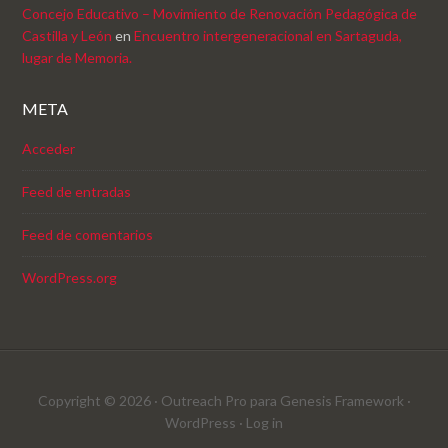
Concejo Educativo – Movimiento de Renovación Pedagógica de
Castilla y León
en
Encuentro intergeneracional en Sartaguda,
lugar de Memoria.
META
Acceder
Feed de entradas
Feed de comentarios
WordPress.org
Copyright © 2026 ·
Outreach Pro
para
Genesis Framework
·
WordPress
·
Log in