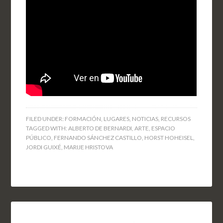
FILED UNDER:
FORMACIÓN
,
LUGARES
,
NOTICIAS
,
RECURSOS
TAGGED WITH:
ALBERTO DE BERNARDI
,
ARTE
,
ESPACIO
PÚBLICO
,
FERNANDO SÁNCHEZ CASTILLO
,
HORST HOHEISEL
,
JORDI GUIXÉ
,
MARIJE HRISTOVA