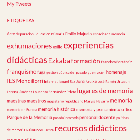
My Tweets
ETIQUETAS
Arte
Emilio Majuelo
depuración
Educación Primaria
espacios de memoria
experiencias
exhumaciones
exilio
didácticas
Ezkaba
formación
Francisco Ferrándiz
franquismo
homenaje
fuga
gestión pública del pasado
guerra civil
IES Mendillorri
Jordi Guixé
Internet
Ismael Saz
José Ramón Urtasun
lugares de memoria
Lorena Jiménez
Lourenzo Fernández Prieto
memoria
maestras
maestros
magisterio republicano
Marysa Navarro
memoria histórica
memoria y pensamiento crítico
memoria en Europa
Parque de la Memoria
personal docente
pasado incómodo
políticas
recursos didácticos
de memoria
Raimundo Cuesta