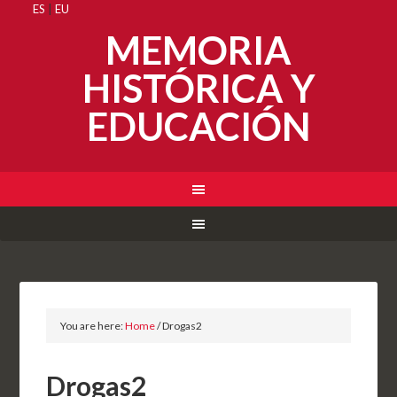
ES
|
EU
MEMORIA
HISTÓRICA Y
EDUCACIÓN
You are here:
Home
/
Drogas2
Drogas2