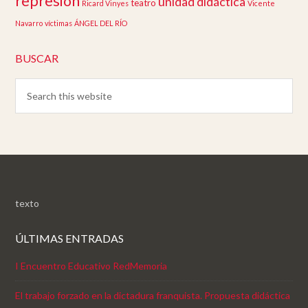
represión
unidad didáctica
teatro
Ricard Vinyes
Vicente
Navarro
víctimas
ÁNGEL DEL RÍO
BUSCAR
texto
ÚLTIMAS ENTRADAS
I Encuentro Educativo RedMemoria
El trabajo forzado en la dictadura franquista. Propuesta didáctica