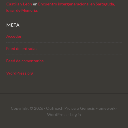
Castilla y León
en
Encuentro intergeneracional en Sartaguda,
lugar de Memoria.
META
Acceder
Feed de entradas
Feed de comentarios
WordPress.org
Copyright © 2026 ·
Outreach Pro
para
Genesis Framework
·
WordPress
·
Log in