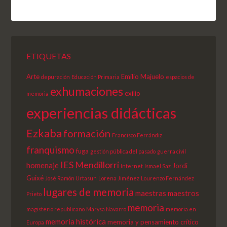
ETIQUETAS
Arte
Emilio Majuelo
depuración
Educación Primaria
espacios de
exhumaciones
exilio
memoria
experiencias didácticas
Ezkaba
formación
Francisco Ferrándiz
franquismo
fuga
gestión pública del pasado
guerra civil
IES Mendillorri
homenaje
Jordi
Internet
Ismael Saz
Guixé
José Ramón Urtasun
Lorena Jiménez
Lourenzo Fernández
lugares de memoria
maestras
maestros
Prieto
memoria
magisterio republicano
Marysa Navarro
memoria en
memoria histórica
memoria y pensamiento crítico
Europa