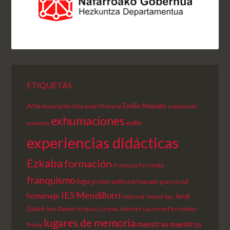
ETIQUETAS
Arte
Emilio Majuelo
depuración
Educación Primaria
espacios de
exhumaciones
exilio
memoria
experiencias didácticas
Ezkaba
formación
Francisco Ferrándiz
franquismo
fuga
gestión pública del pasado
guerra civil
IES Mendillorri
homenaje
Jordi
Internet
Ismael Saz
Guixé
José Ramón Urtasun
Lorena Jiménez
Lourenzo Fernández
lugares de memoria
maestras
maestros
Prieto