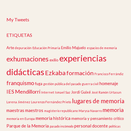
My Tweets
ETIQUETAS
Arte
Emilio Majuelo
depuración
Educación Primaria
espacios de memoria
experiencias
exhumaciones
exilio
didácticas
Ezkaba
formación
Francisco Ferrándiz
franquismo
homenaje
fuga
gestión pública del pasado
guerra civil
IES Mendillorri
Jordi Guixé
Internet
Ismael Saz
José Ramón Urtasun
lugares de memoria
Lorena Jiménez
Lourenzo Fernández Prieto
memoria
maestras
maestros
magisterio republicano
Marysa Navarro
memoria histórica
memoria y pensamiento crítico
memoria en Europa
Parque de la Memoria
personal docente
pasado incómodo
políticas