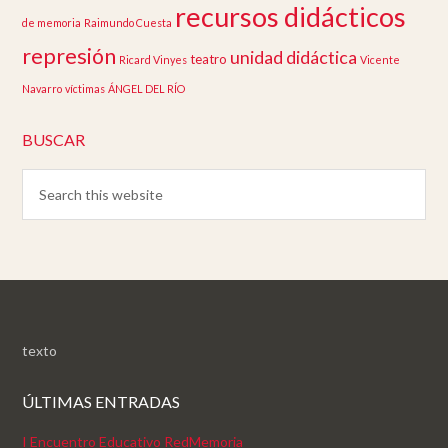
recursos didácticos
de memoria
Raimundo Cuesta
represión
unidad didáctica
teatro
Ricard Vinyes
Vicente
Navarro
víctimas
ÁNGEL DEL RÍO
BUSCAR
texto
ÚLTIMAS ENTRADAS
I Encuentro Educativo RedMemoria