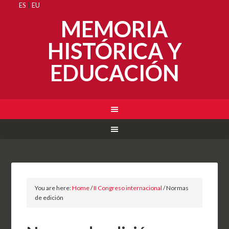
ES
|
EU
MEMORIA
HISTÓRICA Y
EDUCACIÓN
You are here:
Home
/
II Congreso internacional
/
Normas
de edición