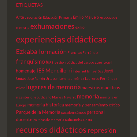
ETIQUETAS
Arte
Emilio Majuelo
depuración
Educación Primaria
espacios de
exhumaciones
exilio
memoria
experiencias didácticas
Ezkaba
formación
Francisco Ferrándiz
franquismo
fuga
gestión pública del pasado
guerra civil
IES Mendillorri
homenaje
Jordi
Internet
Ismael Saz
Guixé
José Ramón Urtasun
Lorena Jiménez
Lourenzo Fernández
lugares de memoria
maestras
maestros
Prieto
memoria
magisterio republicano
Marysa Navarro
memoria en
memoria histórica
memoria y pensamiento crítico
Europa
Parque de la Memoria
personal
pasado incómodo
docente
políticas de memoria
Raimundo Cuesta
recursos didácticos
represión