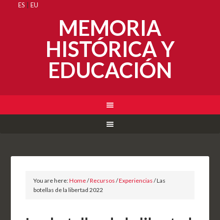
ES
|
EU
MEMORIA
HISTÓRICA Y
EDUCACIÓN
You are here:
Home
/
Recursos
/
Experiencias
/
Las
botellas de la libertad 2022