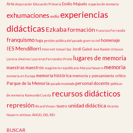
Arte
Emilio Majuelo
depuración
Educación Primaria
espacios de memoria
experiencias
exhumaciones
exilio
didácticas
Ezkaba
formación
Francisco Ferrándiz
franquismo
homenaje
fuga
gestión pública del pasado
guerra civil
IES Mendillorri
Jordi Guixé
Internet
Ismael Saz
José Ramón Urtasun
lugares de memoria
Lorena Jiménez
Lourenzo Fernández Prieto
memoria
maestras
maestros
magisterio republicano
Marysa Navarro
memoria histórica
memoria y pensamiento crítico
memoria en Europa
Parque de la Memoria
personal docente
pasado incómodo
políticas
recursos didácticos
de memoria
Raimundo Cuesta
represión
unidad didáctica
teatro
Ricard Vinyes
Vicente
Navarro
víctimas
ÁNGEL DEL RÍO
BUSCAR