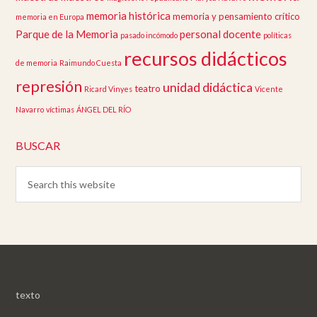
memoria histórica
memoria y pensamiento crítico
memoria en Europa
Parque de la Memoria
personal docente
pasado incómodo
políticas
recursos didácticos
de memoria
Raimundo Cuesta
represión
unidad didáctica
teatro
Ricard Vinyes
Vicente
Navarro
víctimas
ÁNGEL DEL RÍO
BUSCAR
texto