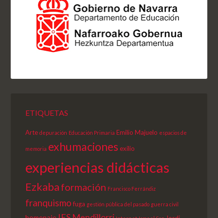
ETIQUETAS
Arte
Emilio Majuelo
depuración
Educación Primaria
espacios de
exhumaciones
exilio
memoria
experiencias didácticas
Ezkaba
formación
Francisco Ferrándiz
franquismo
fuga
gestión pública del pasado
guerra civil
IES Mendillorri
homenaje
Jordi