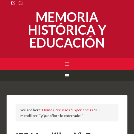
ES
|
EU
MEMORIA
HISTÓRICA Y
EDUCACIÓN
You are here:
Home
/
Recursos
/
Experiencias
/
IES
Mendillorri “¡Que aflore lo enterrado!”