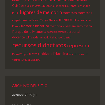
Internet
Ismael Saz
Guixé
José Ramón Urtasun
Lorena Jiménez
Lourenzo Fernández
lugares de memoria
maestras
maestros
Prieto
memoria
magisterio republicano
Marysa Navarro
memoria en
memoria histórica
memoria y pensamiento crítico
Europa
Parque de la Memoria
personal
pasado incómodo
docente
políticas de memoria
Raimundo Cuesta
recursos didácticos
represión
unidad didáctica
teatro
Ricard Vinyes
Vicente Navarro
víctimas
ÁNGEL DEL RÍO
ARCHIVO DEL SITIO
octubre 2025
(1)
julio 2025
(1)