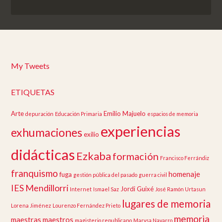
My Tweets
ETIQUETAS
Arte
Emilio Majuelo
depuración
Educación Primaria
espacios de memoria
experiencias
exhumaciones
exilio
didácticas
Ezkaba
formación
Francisco Ferrándiz
franquismo
homenaje
fuga
gestión pública del pasado
guerra civil
IES Mendillorri
Jordi Guixé
Internet
Ismael Saz
José Ramón Urtasun
lugares de memoria
Lorena Jiménez
Lourenzo Fernández Prieto
memoria
maestras
maestros
magisterio republicano
Marysa Navarro