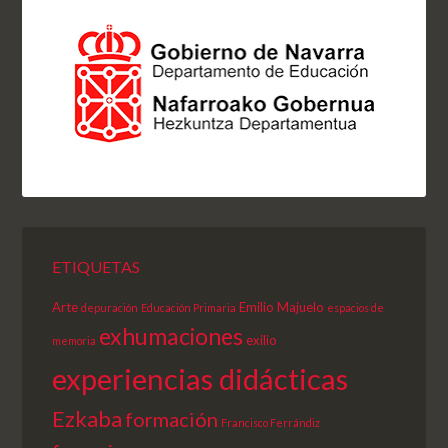
ETIQUETAS
Arte
Emilio Majuelo
depuración
Educación Primaria
espacios de
exhumaciones
exilio
memoria
experiencias didácticas
Ezkaba
formación
Francisco Ferrándiz