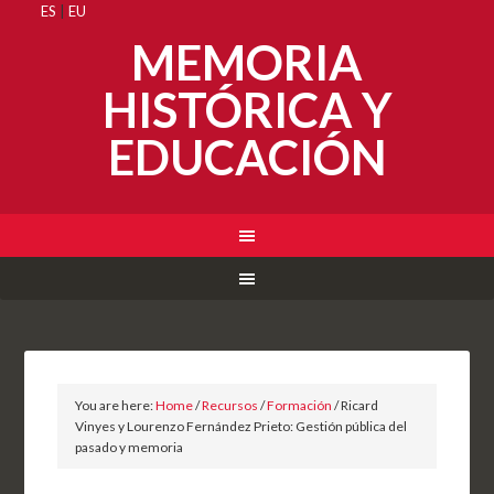
ES
|
EU
MEMORIA
HISTÓRICA Y
EDUCACIÓN
You are here:
Home
/
Recursos
/
Formación
/
Ricard
Vinyes y Lourenzo Fernández Prieto: Gestión pública del
pasado y memoria