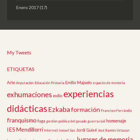
Enero 2017
(17)
My Tweets
ETIQUETAS
Arte
Emilio Majuelo
depuración
Educación Primaria
espacios de memoria
experiencias
exhumaciones
exilio
didácticas
Ezkaba
formación
Francisco Ferrándiz
franquismo
homenaje
fuga
gestión pública del pasado
guerra civil
IES Mendillorri
Jordi Guixé
Internet
Ismael Saz
José Ramón Urtasun
lugares de memoria