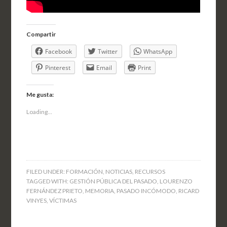
Compartir
Facebook
Twitter
WhatsApp
Pinterest
Email
Print
Me gusta:
Loading...
FILED UNDER:
FORMACIÓN
,
NOTICIAS
,
RECURSOS
TAGGED WITH:
GESTIÓN PÚBLICA DEL PASADO
,
LOURENZO
FERNÁNDEZ PRIETO
,
MEMORIA
,
PASADO INCÓMODO
,
RICARD
VINYES
,
VÍCTIMAS