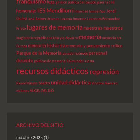
franquismo
fuga
gestión pública del pasado
guerra civil
IES Mendillorri
homenaje
Jordi
Internet
Ismael Saz
Guixé
José Ramón Urtasun
Lorena Jiménez
Lourenzo Fernández
lugares de memoria
maestras
maestros
Prieto
memoria
magisterio republicano
Marysa Navarro
memoria en
memoria histórica
memoria y pensamiento crítico
Europa
Parque de la Memoria
personal
pasado incómodo
docente
políticas de memoria
Raimundo Cuesta
recursos didácticos
represión
unidad didáctica
teatro
Ricard Vinyes
Vicente Navarro
víctimas
ÁNGEL DEL RÍO
ARCHIVO DEL SITIO
octubre 2025
(1)