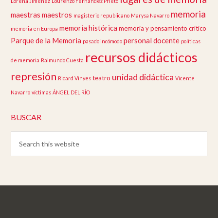
Lorena Jiménez
Lourenzo Fernández Prieto
memoria
maestras
maestros
magisterio republicano
Marysa Navarro
memoria histórica
memoria y pensamiento crítico
memoria en Europa
Parque de la Memoria
personal docente
pasado incómodo
políticas
recursos didácticos
de memoria
Raimundo Cuesta
represión
unidad didáctica
teatro
Ricard Vinyes
Vicente
Navarro
víctimas
ÁNGEL DEL RÍO
BUSCAR