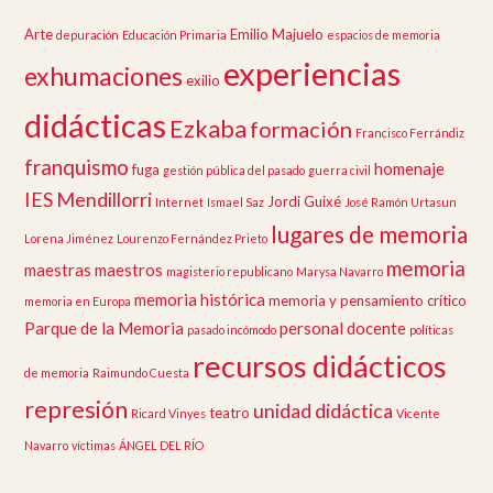
Arte
Emilio Majuelo
depuración
Educación Primaria
espacios de memoria
experiencias
exhumaciones
exilio
didácticas
Ezkaba
formación
Francisco Ferrándiz
franquismo
homenaje
fuga
gestión pública del pasado
guerra civil
IES Mendillorri
Jordi Guixé
Internet
Ismael Saz
José Ramón Urtasun
lugares de memoria
Lorena Jiménez
Lourenzo Fernández Prieto
memoria
maestras
maestros
magisterio republicano
Marysa Navarro
memoria histórica
memoria y pensamiento crítico
memoria en Europa
Parque de la Memoria
personal docente
pasado incómodo
políticas
recursos didácticos
de memoria
Raimundo Cuesta
represión
unidad didáctica
teatro
Ricard Vinyes
Vicente
Navarro
víctimas
ÁNGEL DEL RÍO