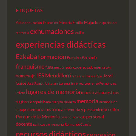
ETIQUETAS
Arte
Emilio Majuelo
depuración
Educación Primaria
espacios de
exhumaciones
exilio
memoria
experiencias didácticas
Ezkaba
formación
Francisco Ferrándiz
franquismo
fuga
gestión pública del pasado
guerra civil
IES Mendillorri
homenaje
Jordi
Internet
Ismael Saz
Guixé
José Ramón Urtasun
Lorena Jiménez
Lourenzo Fernández
lugares de memoria
maestras
maestros
Prieto
memoria
magisterio republicano
Marysa Navarro
memoria en
memoria histórica
memoria y pensamiento crítico
Europa
Parque de la Memoria
personal
pasado incómodo
docente
políticas de memoria
Raimundo Cuesta
recursos didácticos
represión