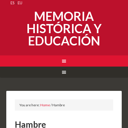
ES
|
EU
MEMORIA
HISTÓRICA Y
EDUCACIÓN
You are here:
Home
/
Hambre
Hambre